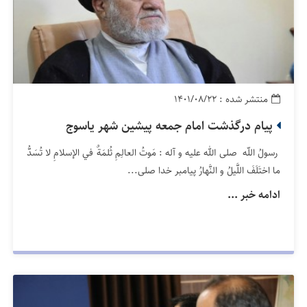
منتشر شده : ۱۴۰۱/۰۸/۲۲
پیام درگذشت امام جمعه پیشین شهر یاسوج
رسولُ اللّه صلى الله عليه و آله : مَوتُ العالِمِ ثُلمَةٌ في الإسلامِ لا تُسَدُّ
ما اختَلَفَ اللَّيلُ و النَّهارُ پيامبر خدا صلى...
ادامه خبر ...