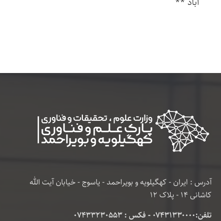
آباد **
آدرس : ایران - کهگیلویه و بویراحمد - یاسوج - خیابان آیت الله
کاشانی 14 - پلاک 12
تلفن:۰۷۴۳۱۳۳۰۰۰۰ - فکس : 07433230553