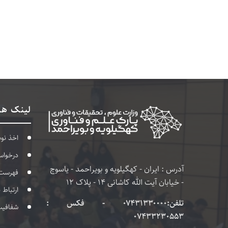
لینک ها
اخذ نو
درخواس
آدرس : ایران - کهگیلویه و بویراحمد - یاسوج
فهرست
- خیابان آیت الله کاشانی 14 - پلاک 12
ارتباط 
تلفن:۰۷۴۳۱۳۳۰۰۰۰ - فکس :
شفافی
07433230553