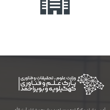
آدرس : ایران - کهگیلویه و بویراحمد - یاسوج - خیابان آیت الله