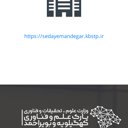
https://sedayemandegar.kbstp.ir