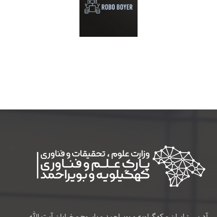
آدرس : ایران - کهگیلویه و بویراحمد - یاسوج - خیابان آیت الله