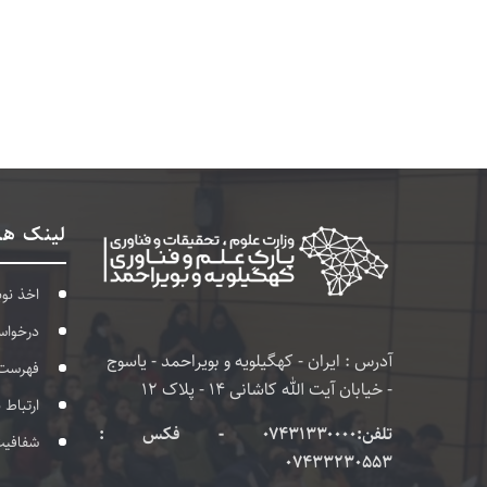
لینک ها
اخذ نو
درخواس
آدرس : ایران - کهگیلویه و بویراحمد - یاسوج
فهرست
- خیابان آیت الله کاشانی 14 - پلاک 12
ارتباط 
تلفن:۰۷۴۳۱۳۳۰۰۰۰ - فکس :
شفافی
07433230553