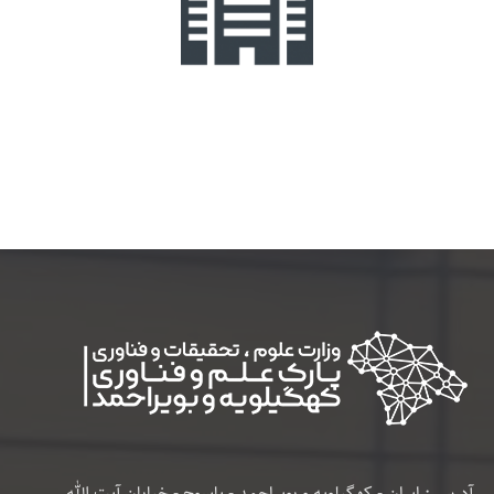
آدرس : ایران - کهگیلویه و بویراحمد - یاسوج - خیابان آیت الله