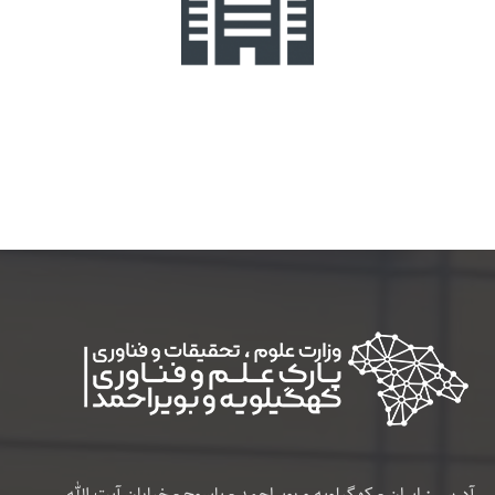
آدرس : ایران - کهگیلویه و بویراحمد - یاسوج - خیابان آیت الله