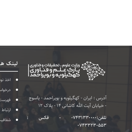
لینک ها
اخذ نو
درخواس
آدرس : ایران - کهگیلویه و بویراحمد - یاسوج
فهرست
- خیابان آیت الله کاشانی 14 - پلاک 12
ارتباط 
تلفن:۰۷۴۳۱۳۳۰۰۰۰ - فکس :
شفافی
07433230553