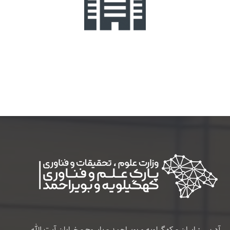
آدرس : ایران - کهگیلویه و بویراحمد - یاسوج - خیابان آیت الله