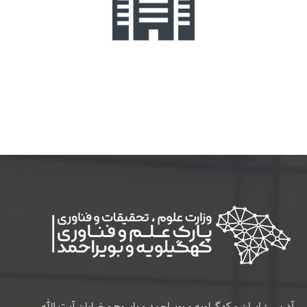
آدرس : ایران - کهگیلویه و بویراحمد - یاسوج - خیابان آیت الله