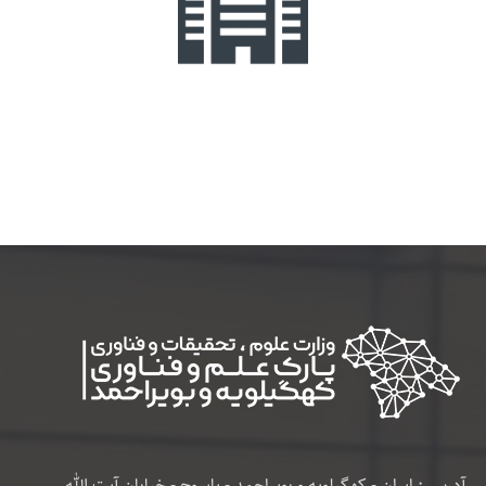
آدرس : ایران - کهگیلویه و بویراحمد - یاسوج - خیابان آیت الله