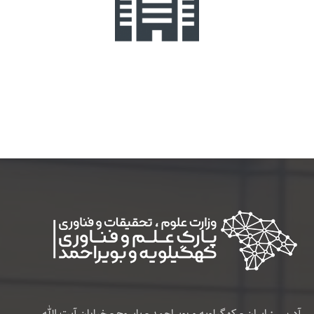
آدرس : ایران - کهگیلویه و بویراحمد - یاسوج - خیابان آیت الله