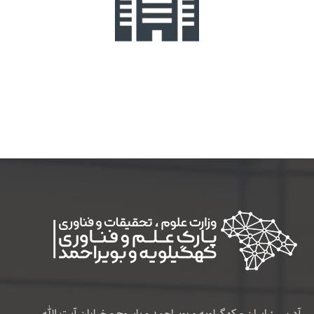
آدرس : ایران - کهگیلویه و بویراحمد - یاسوج - خیابان آیت الله