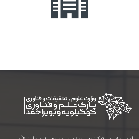
آدرس : ایران - کهگیلویه و بویراحمد - یاسوج - خیابان آیت الله