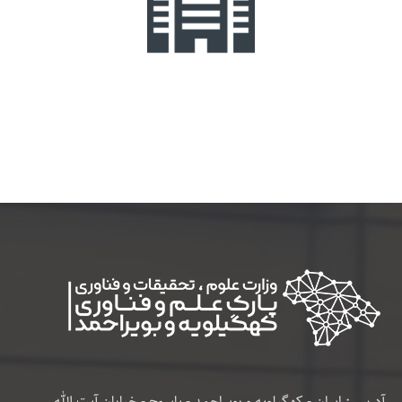
آدرس : ایران - کهگیلویه و بویراحمد - یاسوج - خیابان آیت الله