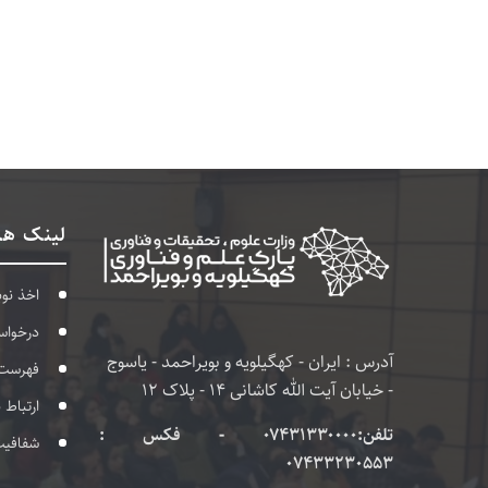
لینک ها
اخذ نو
درخواس
آدرس : ایران - کهگیلویه و بویراحمد - یاسوج
فهرست
- خیابان آیت الله کاشانی 14 - پلاک 12
ارتباط 
تلفن:۰۷۴۳۱۳۳۰۰۰۰ - فکس :
شفافی
07433230553