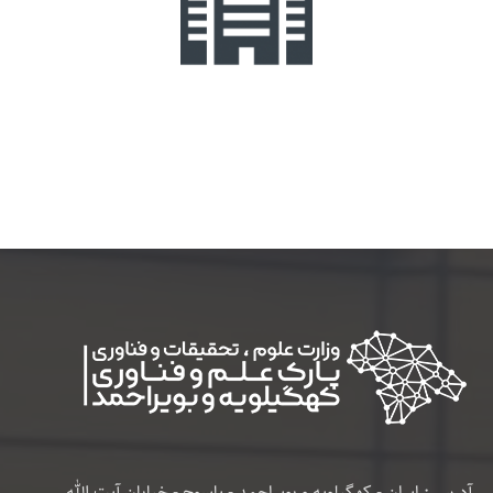
آدرس : ایران - کهگیلویه و بویراحمد - یاسوج - خیابان آیت الله