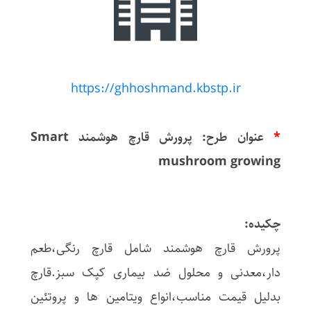
https://ghhoshmand.kbstp.ir
*
عنوان طرح: پرورش قارچ هوشمند Smart
mushroom growing
چکیده:
پرورش قارچ هوشمند شامل قارچ رنگی،طعم
دار،معدنی و محلول ضد بیماری کپک سبز.قارچ
بدلیل قیمت مناسب،انواع ویتامین ها و پروتئین