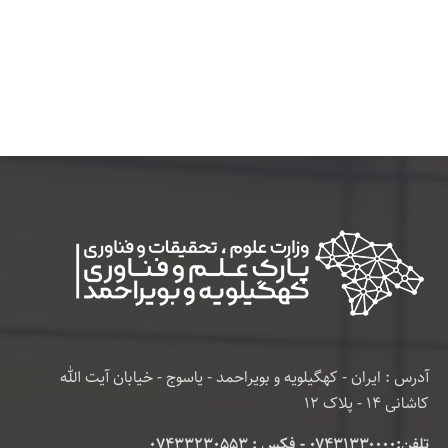
آدرس : ایران - کهگیلویه و بویراحمد - یاسوج - خیابان آیت الله
کاشانی 14 - پلاک 12
تلفن:۰۷۴۳۱۳۳۰۰۰۰ - فکس : 07433230553