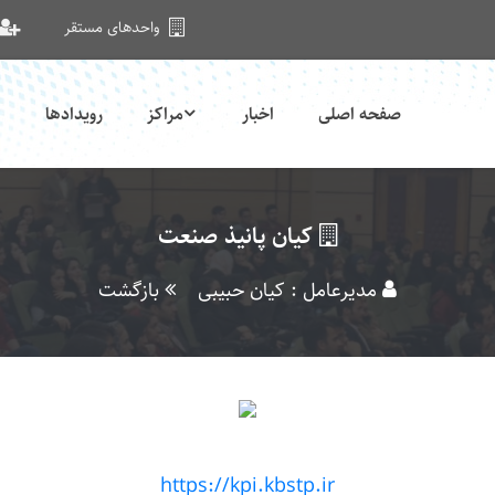
واحدهای مستقر
صفحه اصلی
اخبار
مراکز
رویدادها
کیان پانیذ صنعت
مدیرعامل : کیان حبیبی
بازگشت
https://kpi.kbstp.ir