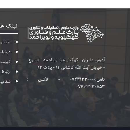
لینک ها
اخذ نو
درخواس
آدرس : ایران - کهگیلویه و بویراحمد - یاسوج
فهرست
- خیابان آیت الله کاشانی 14 - پلاک 12
ارتباط 
تلفن:۰۷۴۳۱۳۳۰۰۰۰ - فکس :
شفافی
07433230553