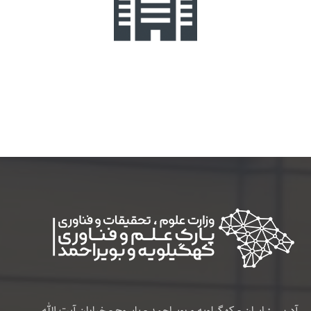
آدرس : ایران - کهگیلویه و بویراحمد - یاسوج - خیابان آیت الله