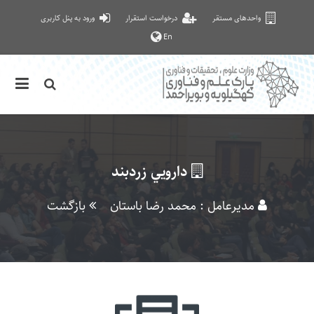
واحدهای مستقر
درخواست استقرار
ورود به پنل کاربری
En
دارويي زردبند
مدیرعامل : محمد رضا باستان
بازگشت