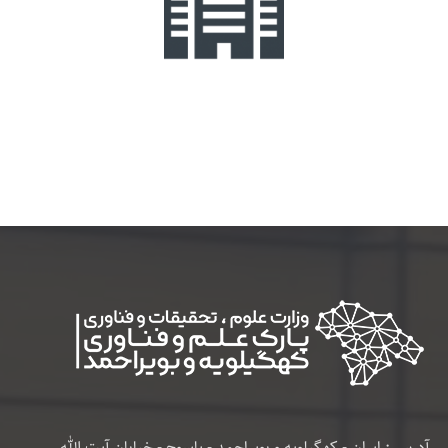
آدرس : ایران - کهگیلویه و بویراحمد - یاسوج - خیابان آیت الله