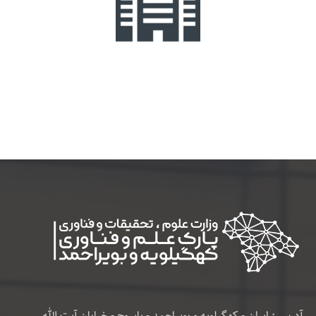
آدرس : ایران - کهگیلویه و بویراحمد - یاسوج - خیابان آیت الله