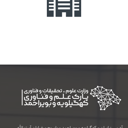
آدرس : ایران - کهگیلویه و بویراحمد - یاسوج - خیابان آیت الله