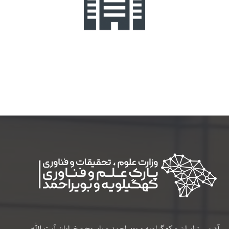
آدرس : ایران - کهگیلویه و بویراحمد - یاسوج - خیابان آیت الله