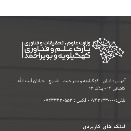
آدرس : ایران - کهگیلویه و بویراحمد - یاسوج - خیابان آیت الله
کاشانی 14 - پلاک 12
تلفن:۰۷۴۳۱۳۳۰۰۰۰ - فکس : 07433230553
لینک های کاربردی