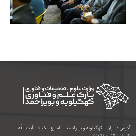
آدرس : ایران - کهگیلویه و بویراحمد - یاسوج - خیابان آیت الله
کاشانی 14 - پلاک 12