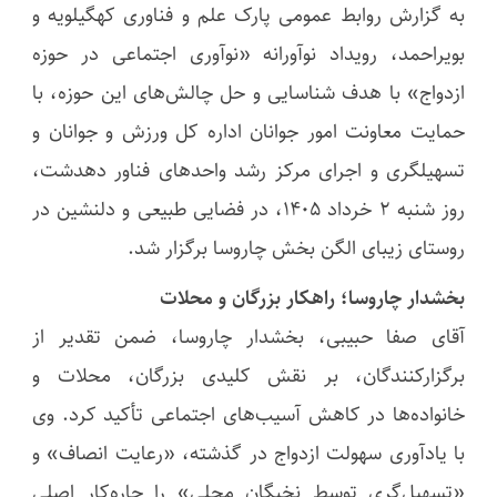
به گزارش روابط عمومی پارک علم و فناوری کهگیلویه و
بویراحمد، رویداد نوآورانه «نوآوری اجتماعی در حوزه
ازدواج» با هدف شناسایی و حل چالش‌های این حوزه، با
حمایت معاونت امور جوانان اداره کل ورزش و جوانان و
تسهیلگری و اجرای مرکز رشد واحدهای فناور دهدشت،
روز شنبه 2 خرداد 1405، در فضایی طبیعی و دلنشین در
روستای زیبای الگن بخش چاروسا برگزار شد.
بخشدار چاروسا؛ راهکار بزرگان و محلات
آقای صفا حبیبی، بخشدار چاروسا، ضمن تقدیر از
برگزارکنندگان، بر نقش کلیدی بزرگان، محلات و
خانواده‌ها در کاهش آسیب‌های اجتماعی تأکید کرد. وی
با یادآوری سهولت ازدواج در گذشته، «رعایت انصاف» و
«تسهیل‌گری توسط نخبگان محلی» را چاره‌کار اصلی