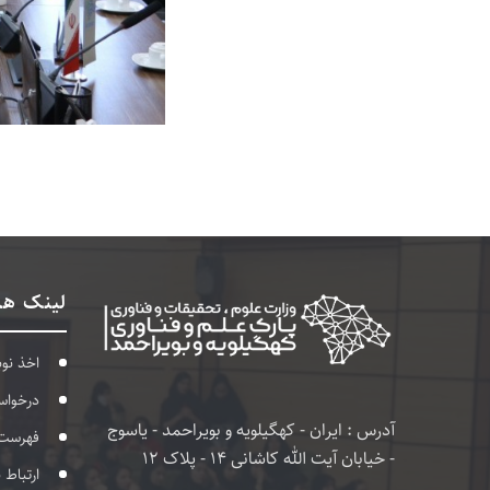
لینک ها
اخذ نو
درخواس
آدرس : ایران - کهگیلویه و بویراحمد - یاسوج
فهرست
- خیابان آیت الله کاشانی 14 - پلاک 12
ارتباط 