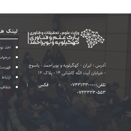
لینک ها
اخذ نو
درخواس
آدرس : ایران - کهگیلویه و بویراحمد - یاسوج
فهرست
- خیابان آیت الله کاشانی 14 - پلاک 12
ارتباط 
تلفن:۰۷۴۳۱۳۳۰۰۰۰ - فکس :
شفافی
07433230553