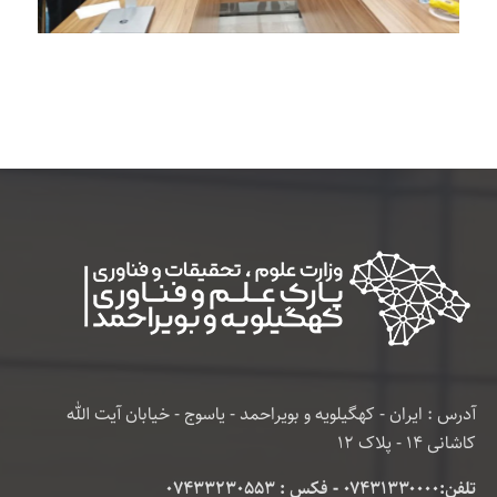
آدرس : ایران - کهگیلویه و بویراحمد - یاسوج - خیابان آیت الله
کاشانی 14 - پلاک 12
تلفن:۰۷۴۳۱۳۳۰۰۰۰ - فکس : 07433230553