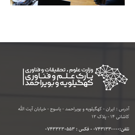
آدرس : ایران - کهگیلویه و بویراحمد - یاسوج - خیابان آیت الله
کاشانی 14 - پلاک 12
تلفن:۰۷۴۳۱۳۳۰۰۰۰ - فکس : 07433230553