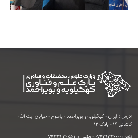
آدرس : ایران - کهگیلویه و بویراحمد - یاسوج - خیابان آیت الله
کاشانی 14 - پلاک 12
تلفن:۰۷۴۳۱۳۳۰۰۰۰ - فکس : 07433230553