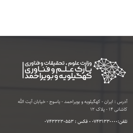
آدرس : ایران - کهگیلویه و بویراحمد - یاسوج - خیابان آیت الله
کاشانی 14 - پلاک 12
تلفن:۰۷۴۳۱۳۳۰۰۰۰ - فکس : 07433230553