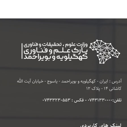
آدرس : ایران - کهگیلویه و بویراحمد - یاسوج - خیابان آیت الله
کاشانی 14 - پلاک 12
تلفن:۰۷۴۳۱۳۳۰۰۰۰ - فکس : 07433230553
لینک های کاربردی