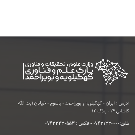
آدرس : ایران - کهگیلویه و بویراحمد - یاسوج - خیابان آیت الله
کاشانی 14 - پلاک 12
تلفن:۰۷۴۳۱۳۳۰۰۰۰ - فکس : 07433230553