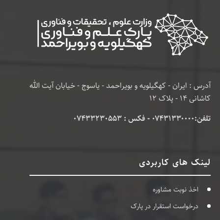
آدرس : ایران - کهگیلویه و بویراحمد - یاسوج - خیابان آیت الله
کاشانی 14 - پلاک 12
تلفن:۰۷۴۳۱۳۳۰۰۰۰ - فکس : 07433230553
لینک های کاربردی
اخذ نوبت مشاوره
درخواست استقرار در پارک