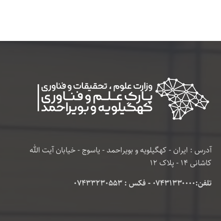
آدرس : ایران - کهگیلویه و بویراحمد - یاسوج - خیابان آیت الله
کاشانی 14 - پلاک 12
تلفن:۰۷۴۳۱۳۳۰۰۰۰ - فکس : 07433230553