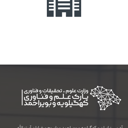
آدرس : ایران - کهگیلویه و بویراحمد - یاسوج - خیابان آیت الله