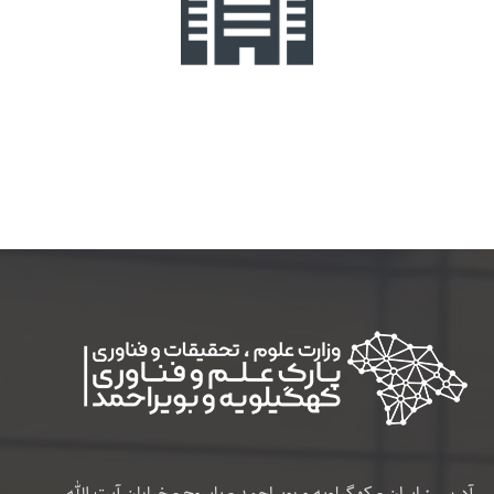
آدرس : ایران - کهگیلویه و بویراحمد - یاسوج - خیابان آیت الله