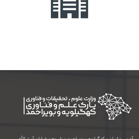
آدرس : ایران - کهگیلویه و بویراحمد - یاسوج - خیابان آیت الله