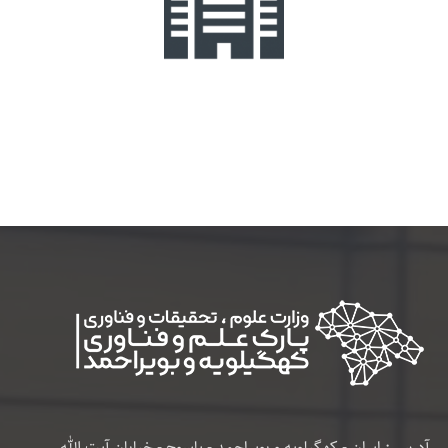
آدرس : ایران - کهگیلویه و بویراحمد - یاسوج - خیابان آیت الله