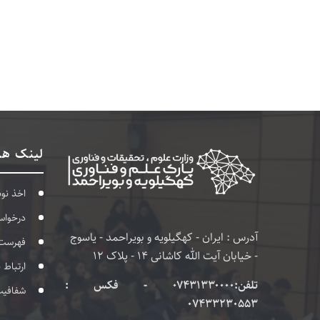
لینک ها
اخذ نو
درخواس
آدرس : ایران - کهگیلویه و بویراحمد - یاسوج
فهرست
- خیابان آیت الله کاشانی 14 - پلاک 12
ارتباط 
تلفن:۰۷۴۳۱۳۳۰۰۰۰ - فکس :
شفافی
07433230553