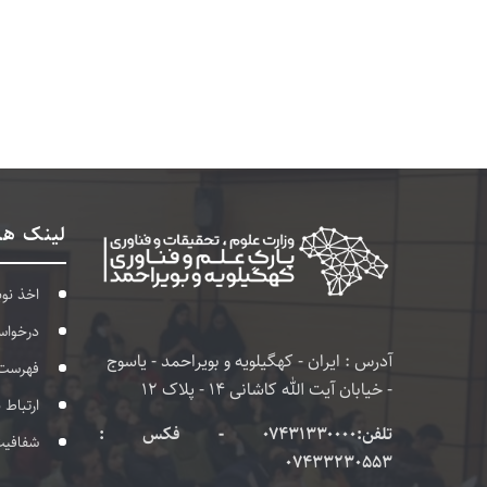
لینک ها
اخذ نو
درخواس
آدرس : ایران - کهگیلویه و بویراحمد - یاسوج
فهرست
- خیابان آیت الله کاشانی 14 - پلاک 12
ارتباط 
تلفن:۰۷۴۳۱۳۳۰۰۰۰ - فکس :
شفافی
07433230553