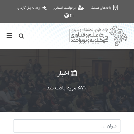
واحدهای مستقر
درخواست استقرار
ورود به پنل کاربری
En
اخبار
573 مورد یافت شد