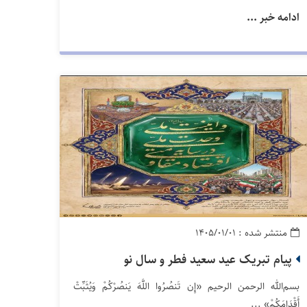
ادامه خبر ...
منتشر شده : ۱۴۰۵/۰۱/۰۱
پیام تبریک عید سعید فطر و سال نو
بسم‌الله الرحمن الرحیم «إِن تَنصُرُوا اللَّهَ یَنصُرْکُمْ وَیُثَبِّتْ
أَقْدَامَکُمْ» ...