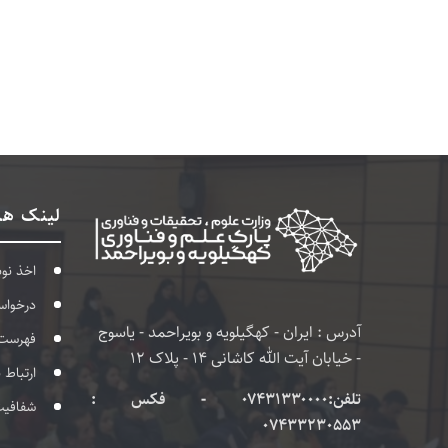
لینک ها
اخذ نو
درخواس
آدرس : ایران - کهگیلویه و بویراحمد - یاسوج
فهرست
- خیابان آیت الله کاشانی 14 - پلاک 12
ارتباط 
تلفن:۰۷۴۳۱۳۳۰۰۰۰ - فکس :
شفافی
07433230553