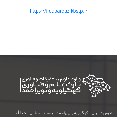
https://ildapardaz.kbstp.ir
آدرس : ایران - کهگیلویه و بویراحمد - یاسوج - خیابان آیت الله