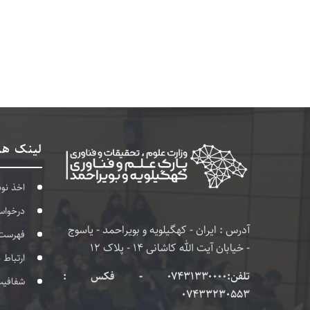
لینک ها
اخذ نو
درخواس
آدرس : ایران - کهگیلویه و بویراحمد - یاسوج
فهرست
- خیابان آیت الله کاشانی 14 - پلاک 12
ارتباط 
تلفن:۰۷۴۳۱۳۳۰۰۰۰ - فکس :
شفافی
07433230553