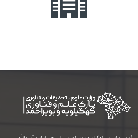
آدرس : ایران - کهگیلویه و بویراحمد - یاسوج - خیابان آیت الله